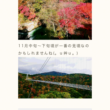
11月中旬～下旬頃が一番の見頃なの
かもしれませんね(。ｕ艸ｕ。)