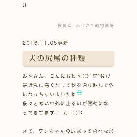
U
投稿者:
ふじさき動物病院
2016.11.05更新
犬の尻尾の種類
みなさん、こんにちわヾ(＠°▽°＠)ﾉ
最近急に寒くなって秋を通り越して冬
になっちゃいましたね
段々と寒い中外に出るのが億劫にな
ってきてます(`-д-；)ゞ
さて、ワンちゃんの尻尾って色々な形