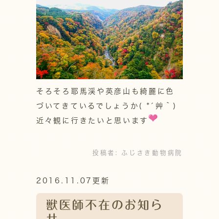
そろそろ耶馬渓や英彦山も綺麗に色
づいてきているでしょうか( *´艸｀)
近々観に行きたいと思います
投稿者:
ふじさき動物病院
2016.11.07更新
獣医師不在のお知ら
せ