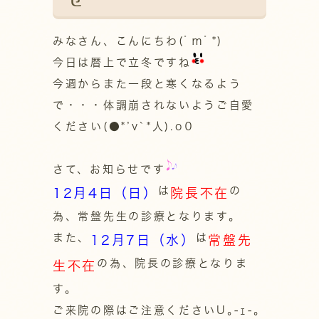
みなさん、こんにちわ(ﾟｍﾟ*)
今日は暦上で立冬ですね
今週からまた一段と寒くなるよう
で・・・体調崩されないようご自愛
ください(●*’v`*人).o０
さて、お知らせです
は
の
12月4日（日）
院長不在
為、常盤先生の診療となります。
また、
は
12月7日（水）
常盤先
の為、院長の診療となりま
生不在
す。
ご来院の際はご注意くださいU｡-ｪ-｡