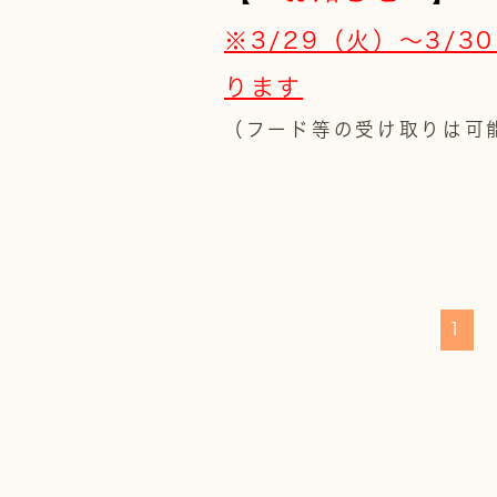
※3/29（火）～3/
ります
（フード等の受け取りは可
1