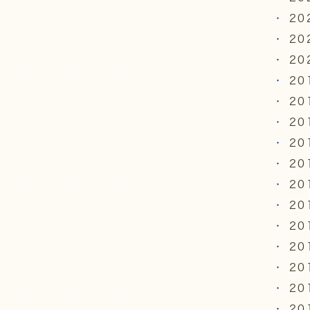
20
20
20
20
20
20
20
20
20
20
20
20
20
20
20