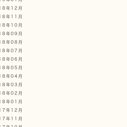
18年12月
18年11月
18年10月
18年09月
18年08月
18年07月
18年06月
18年05月
18年04月
18年03月
18年02月
18年01月
17年12月
17年11月