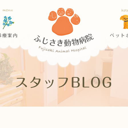
診療案内
ペット
スタッフBLOG