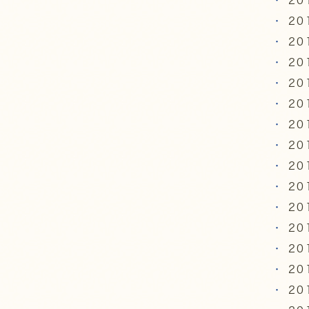
20
20
20
20
20
20
20
20
20
20
20
20
20
20
20