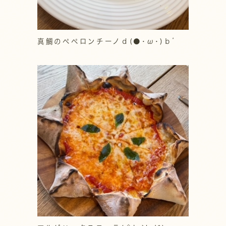
真鯛のペペロンチーノｄ(●･ω･)ｂﾞ